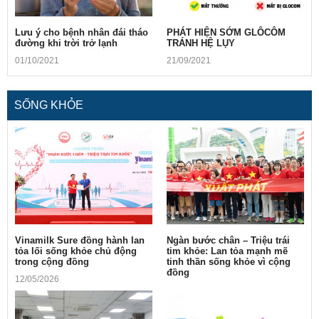
Lưu ý cho bệnh nhân đái tháo
PHÁT HIỆN SỚM GLÔCÔM
đường khi trời trở lạnh
TRÁNH HỆ LỤY
01/10/2021
21/09/2021
SỐNG KHỎE
Vinamilk Sure đồng hành lan
Ngàn bước chân – Triệu trái
tỏa lối sống khỏe chủ động
tim khỏe: Lan tỏa mạnh mẽ
trong cộng đồng
tinh thần sống khỏe vì cộng
đồng
12/05/2026
10/05/2026