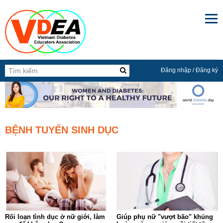

Đăng nhập
/
Đăng ký
BỆNH TUYẾN SINH DỤC
Rối loạn tình dục ở nữ giới, làm
Giúp phụ nữ "vượt bão" khủng