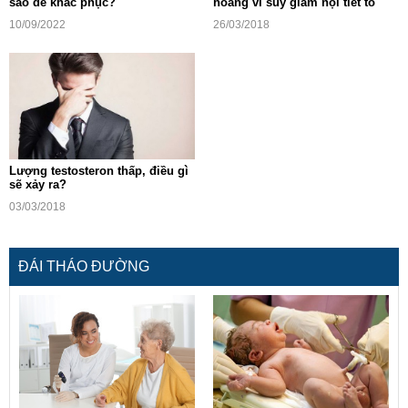
sao để khắc phục?
hoảng vì suy giảm nội tiết tố
10/09/2022
26/03/2018
Lượng testosteron thấp, điều gì
sẽ xảy ra?
03/03/2018
ĐÁI THÁO ĐƯỜNG