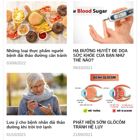
Những loại thực phẩm người
HẠ ĐƯỜNG HUYẾT ĐE DỌA
bệnh đái tháo đường cần tránh
SỨC KHỎE CỦA BẠN NHƯ
THẾ NÀO?
03/08/2022
09/10/2021
Lưu ý cho bệnh nhân đái tháo
PHÁT HIỆN SỚM GLÔCÔM
đường khi trời trở lạnh
TRÁNH HỆ LỤY
01/10/2021
21/09/2021