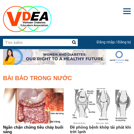

Đăng nhập
/
Đăng ký
BÀI BÁO TRONG NƯỚC
Ngăn chặn chứng tiêu chảy buổi
Ðề phòng bệnh khớp tái phát khi
sáng
trời lạnh