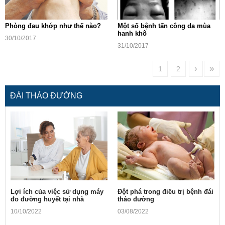
Phòng đau khớp như thế nào?
Một số bệnh tấn công da mùa
hanh khô
30/10/2017
31/10/2017
›
»
1
2
ĐÁI THÁO ĐƯỜNG
Lợi ích của việc sử dụng máy
Ðột phá trong điều trị bệnh đái
đo đường huyết tại nhà
tháo đường
10/10/2022
03/08/2022