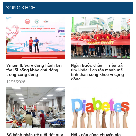
SỐNG KHỎE
Vinamilk Sure đồng hành lan
Ngàn bước chân – Triệu trái
tỏa lối sống khỏe chủ động
tim khỏe: Lan tỏa mạnh mẽ
trong cộng đồng
tinh thần sống khỏe vì cộng
đồng
12/05/2026
10/05/2026
Số bệnh nhân trẻ tuổi đột quỵ
Hỏi - đáp cùng chuyên gia