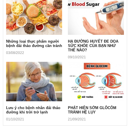
Những loại thực phẩm người
HẠ ĐƯỜNG HUYẾT ĐE DỌA
bệnh đái tháo đường cần tránh
SỨC KHỎE CỦA BẠN NHƯ
THẾ NÀO?
03/08/2022
09/10/2021
Lưu ý cho bệnh nhân đái tháo
PHÁT HIỆN SỚM GLÔCÔM
đường khi trời trở lạnh
TRÁNH HỆ LỤY
01/10/2021
21/09/2021