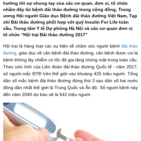
hướng tới sự chung tay của các cơ quan, đơn vị, tổ chức
nhằm đẩy lùi bệnh đái tháo đường trong cộng đồng, Trung
ương Hội người Giáo dục Bệnh đái tháo đường Việt Nam, Tạp
chí Đái tháo đường phối hợp với quỹ Insulin For Life toàn
cầu, Trung tâm Y tế Dự phòng Hà Nội và các cơ quan đơn vị
tổ chức “Hội trại Đái tháo đường 2017”
Hội trại là hàng loạt các sự kiện về chăm sóc người bệnh
đái tháo
đường
, giáo dục về căn bệnh đái tháo đường, căn bệnh được coi là
bệnh không lây nhiễm có tốc độ gia tăng chóng mặt trong toàn cầu.
Theo ước tính của Liên đoàn đái tháo đường Quốc tế - năm 2017,
số người mắc ĐTĐ trên thế giới vào khoảng 425 triệu người. Tổng
dân số mắc bệnh đái tháo đường đứng thứ 3 sau dân số hai nước
đông dân nhất thế giới là Trung Quốc và Ấn độ. Số người bệnh này
đến năm 2040 dự báo sẽ là 642 triệu người.