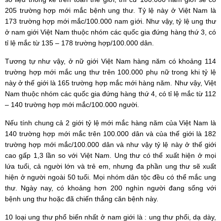
205 trường hợp mới mắc bệnh ung thư. Tỷ lệ này ở Việt Nam là
173 trường hợp mới mắc/100.000 nam giới. Như vậy, tỷ lệ ung thư
ở nam giới Việt Nam thuộc nhóm các quốc gia đứng hàng thứ 3, có
tỉ lệ mắc từ 135 – 178 trường hợp/100.000 dân.
Tương tự như vậy, ở nữ giới Việt Nam hàng năm có khoảng 114
trường hợp mới mắc ung thư trên 100.000 phụ nữ trong khi tỷ lệ
này ở thế giới là 165 trường hợp mắc mới hàng năm. Như vậy, Việt
Nam thuộc nhóm các quốc gia đứng hàng thứ 4, có tỉ lệ mắc từ 112
– 140 trường hợp mới mắc/100.000 người.
Nếu tính chung cả 2 giới tỷ lệ mới mắc hàng năm của Việt Nam là
140 trường hợp mới mắc trên 100.000 dân và của thế giới là 182
trường hợp mới mắc/100.000 dân và như vậy tỷ lệ này ở thế giới
cao gấp 1,3 lần so với Việt Nam. Ung thư có thể xuất hiện ở mọi
lứa tuổi, cả người lớn và trẻ em, nhưng đa phần ung thư sẽ xuất
hiện ở người ngoài 50 tuổi. Mọi nhóm dân tộc đều có thể mắc ung
thư. Ngày nay, có khoảng hơn 200 nghìn người đang sống với
bệnh ung thư hoặc đã chiến thắng căn bệnh này.
10 loại ung thư phổ biến nhất ở nam giới là : ung thư phổi, dạ dày,