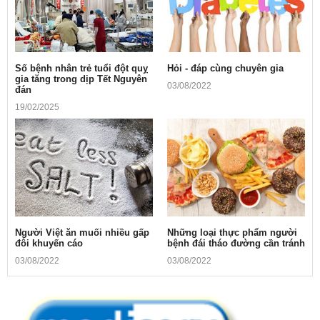
Số bệnh nhân trẻ tuổi đột quỵ
Hỏi - đáp cùng chuyên gia
gia tăng trong dịp Tết Nguyên
03/08/2022
đán
19/02/2025
Người Việt ăn muối nhiều gấp
Những loại thực phẩm người
đôi khuyến cáo
bệnh đái tháo đường cần tránh
03/08/2022
03/08/2022