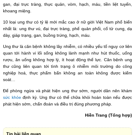
gan, đại trực tràng, thực quản, vòm, hạch, máu, tiền liệt tuyến,
khoang miệng.
10 loại ung thư có tỷ lệ mới mắc cao ở nữ giới Việt Nam phổ biến
nhất là: ung thư vú, đại trực tràng, phế quản phổi, cổ tử cung, dạ
dày, giáp trạng, gan, buồng trứng, hạch, máu.
Ung thư là căn bệnh không lây nhiễm, có nhiều yếu tố nguy cơ liên
quan tới hành vi lối sống không lành mạnh như hút thuốc, uống
rượu, ăn uống không hợp lý, ít hoạt động thể lực. Căn bệnh ung
thư cũng liên quan tới tình trạng ô nhiễm môi trường do công
nghiệp hoá, thực phẩm bẩn không an toàn không được kiểm
soát…
Để phòng ngừa và phát hiện ung thư sớm, người dân nên khám
sức khỏe
định kỳ. Ung thư có thể chữa khỏi hoàn toàn nếu được
phát hiện sớm, chẩn đoán và điều trị đúng phương pháp.
Hiền Trang (Tổng hợp)
Tin bài liên quan