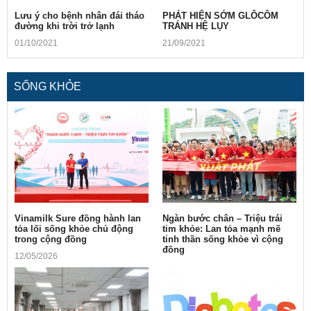
Lưu ý cho bệnh nhân đái tháo
PHÁT HIỆN SỚM GLÔCÔM
đường khi trời trở lạnh
TRÁNH HỆ LỤY
01/10/2021
21/09/2021
SỐNG KHỎE
Vinamilk Sure đồng hành lan
Ngàn bước chân – Triệu trái
tỏa lối sống khỏe chủ động
tim khỏe: Lan tỏa mạnh mẽ
trong cộng đồng
tinh thần sống khỏe vì cộng
đồng
12/05/2026
10/05/2026