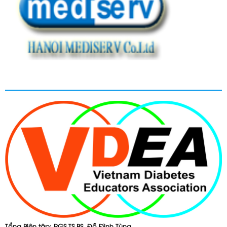
Tổng Biên tập: PGS.TS.BS. Đỗ Đình Tùng