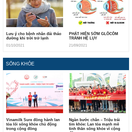
Lưu ý cho bệnh nhân đái tháo
PHÁT HIỆN SỚM GLÔCÔM
đường khi trời trở lạnh
TRÁNH HỆ LỤY
01/10/2021
21/09/2021
SỐNG KHỎE
Vinamilk Sure đồng hành lan
Ngàn bước chân – Triệu trái
tỏa lối sống khỏe chủ động
tim khỏe: Lan tỏa mạnh mẽ
trong cộng đồng
tinh thần sống khỏe vì cộng