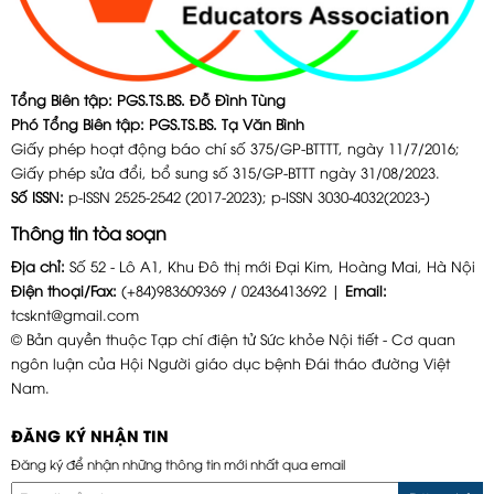
Tổng Biên tập: PGS.TS.BS. Đỗ Đình Tùng
Phó Tổng Biên tập: PGS.TS.BS. Tạ Văn Bình
Giấy phép hoạt động báo chí số 375/GP-BTTTT, ngày 11/7/2016;
Giấy phép sửa đổi, bổ sung số 315/GP-BTTT ngày 31/08/2023.
Số ISSN:
p-ISSN 2525-2542 (2017-2023); p-ISSN 3030-4032(2023-)
Thông tin tòa soạn
Địa chỉ:
Số 52 - Lô A1, Khu Đô thị mới Đại Kim, Hoàng Mai, Hà Nội
Điện thoại/Fax:
(+84)983609369 / 02436413692 |
Email:
tcsknt@gmail.com
© Bản quyền thuộc Tạp chí điện tử Sức khỏe Nội tiết - Cơ quan
ngôn luận của Hội Người giáo dục bệnh Đái tháo đường Việt
Nam.
ĐĂNG KÝ NHẬN TIN
Đăng ký để nhận những thông tin mới nhất qua email