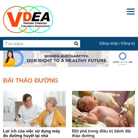

Đăng nhập
/
Đăng ký
ĐÁI THÁO ĐƯỜNG
Lợi ích của việc sử dụng máy
Ðột phá trong điều trị bệnh đái
đo đường huyết tại nhà
tháo đường