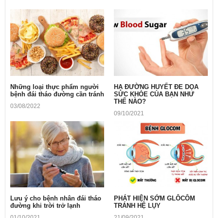
Những loại thực phẩm người
HẠ ĐƯỜNG HUYẾT ĐE DỌA
bệnh đái tháo đường cần tránh
SỨC KHỎE CỦA BẠN NHƯ
THẾ NÀO?
03/08/2022
09/10/2021
Lưu ý cho bệnh nhân đái tháo
PHÁT HIỆN SỚM GLÔCÔM
đường khi trời trở lạnh
TRÁNH HỆ LỤY
01/10/2021
21/09/2021