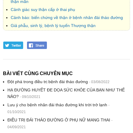
thận mãn
Cảnh giác suy thận cấp ở thai phụ
Cảnh báo: biến chứng về thận ở bệnh nhân đái tháo đường
Giả phẫu, sinh lý, bệnh lý tuyến Thượng thận
BÀI VIẾT CÙNG CHUYÊN MỤC
Ðột phá trong điều trị bệnh đái tháo đường
- 03/08/2022
HẠ ĐƯỜNG HUYẾT ĐE DỌA SỨC KHỎE CỦA BẠN NHƯ THẾ
NÀO?
- 09/10/2021
Lưu ý cho bệnh nhân đái tháo đường khi trời trở lạnh
-
01/10/2021
ĐIỀU TRỊ ĐÁI THÁO ĐƯỜNG Ở PHỤ NỮ MANG THAI
-
04/09/2021