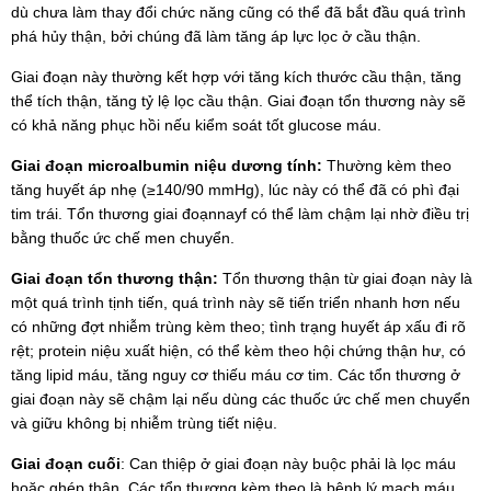
dù chưa làm thay đổi chức năng cũng có thể đã bắt đầu quá trình
phá hủy thận, bởi chúng đã làm tăng áp lực lọc ở cầu thận.
Giai đoạn này thường kết hợp với tăng kích thước cầu thận, tăng
thể tích thận, tăng tỷ lệ lọc cầu thận. Giai đoạn tổn thương này sẽ
có khả năng phục hồi nếu kiểm soát tốt glucose máu.
Giai đoạn microalbumin niệu dương tính:
Thường kèm theo
tăng huyết áp nhẹ (≥140/90 mmHg), lúc này có thể đã có phì đại
tim trái. Tổn thương giai đoạnnayf có thể làm chậm lại nhờ điều trị
bằng thuốc ức chế men chuyển.
Giai đoạn tổn thương thận:
Tổn thương thận từ giai đoạn này là
một quá trình tịnh tiến, quá trình này sẽ tiến triển nhanh hơn nếu
có những đợt nhiễm trùng kèm theo; tình trạng huyết áp xấu đi rõ
rệt; protein niệu xuất hiện, có thể kèm theo hội chứng thận hư, có
tăng lipid máu, tăng nguy cơ thiếu máu cơ tim. Các tổn thương ở
giai đoạn này sẽ chậm lại nếu dùng các thuốc ức chế men chuyển
và giữu không bị nhiễm trùng tiết niệu.
Giai đoạn cuối
: Can thiệp ở giai đoạn này buộc phải là lọc máu
hoặc ghép thận. Các tổn thương kèm theo là bệnh lý mạch máu