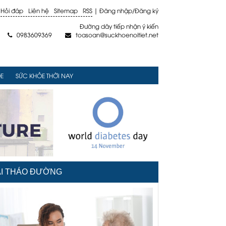
Hỏi đáp
Liên hệ
Sitemap
RSS
|
Đăng nhập
/
Đăng ký
Đường dây tiếp nhận ý kiến
0983609369
toasoan@suckhoenoitiet.net


E
SỨC KHỎE THỜI NAY
I THÁO ĐƯỜNG