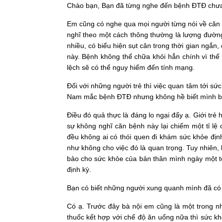
Chào bạn, Bạn đã từng nghe đến bệnh ĐTĐ chưa?
Em cũng có nghe qua mọi người từng nói về căn 
nghĩ theo một cách thông thường là lượng đườn
nhiều, có biểu hiện sụt cân trong thời gian ngắn,
này. Bệnh không thể chữa khỏi hẳn chính vì th
lệch sẽ có thể nguy hiểm đến tính mạng.
Đối với những người trẻ thì việc quan tâm tới s
Nam mắc bệnh ĐTĐ nhưng không hề biết mình bị 
Điều đó quả thực là đáng lo ngại đấy ạ. Giới tr
sự không nghĩ căn bệnh này lại chiếm một tỉ l
đều không ai có thói quen đi khám sức khỏe đị
như không cho việc đó là quan trọng. Tuy nhiên, 
bảo cho sức khỏe của bản thân mình ngày một tố
định kỳ.
Bạn có biết những người xung quanh mình đã có 
Có ạ. Trước đây bà nội em cũng là một trong n
thuốc kết hợp với chế độ ăn uống nữa thì sức k