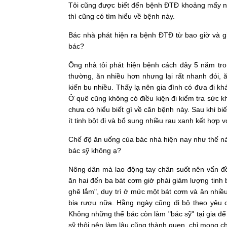
Tôi cũng được biết đến bệnh ĐTĐ khoảng mấy năm
thì cũng có tìm hiểu về bệnh này.
Bác nhà phát hiện ra bệnh ĐTĐ từ bao giờ và g
bác?
Ông nhà tôi phát hiện bệnh cách đây 5 năm tro
thường, ăn nhiều hơn nhưng lại rất nhanh đói,
kiến bu nhiều. Thấy lạ nên gia đình có đưa đi kh
Ở quê cũng không có điều kiện đi kiểm tra sức kh
chưa có hiểu biết gì về căn bệnh này. Sau khi biế
ít tinh bột đi và bổ sung nhiều rau xanh kết hợp 
Chế độ ăn uống của bác nhà hiện nay như thế nà
bác sỹ không ạ?
Nông dân mà lao động tay chân suốt nên vấn đề
ăn hai đến ba bát cơm giờ phải giảm lượng tinh
ghê lắm", duy trì ở mức một bát cơm và ăn nhiều
bia rượu nữa. Hằng ngày cũng đi bộ theo yêu c
Không những thế bác còn làm "bác sỹ" tại gia đ
sỹ thôi nên làm lâu cũng thành quen, chỉ mong c