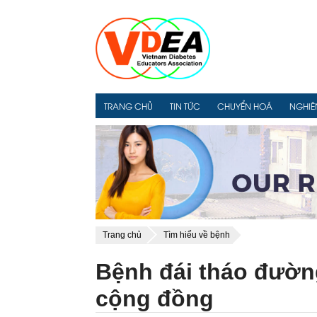
TRANG CHỦ
TIN TỨC
CHUYỂN HOÁ
NGHIÊ
Trang chủ
Tìm hiểu về bệnh
Bệnh đái tháo đườn
cộng đồng