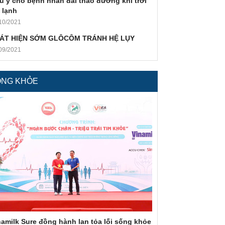
u ý cho bệnh nhân đái tháo đường khi trời
 lạnh
10/2021
ÁT HIỆN SỚM GLÔCÔM TRÁNH HỆ LỤY
09/2021
ỐNG KHỎE
namilk Sure đồng hành lan tỏa lối sống khỏe