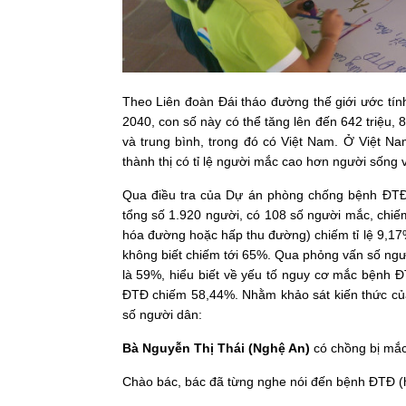
Theo Liên đoàn Đái tháo đường thế giới ước tí
2040, con số này có thể tăng lên đến 642 triệu
và trung bình, trong đó có Việt Nam. Ở Việt N
thành thị có tỉ lệ người mắc cao hơn người sống 
Qua điều tra của Dự án phòng chống bệnh ĐTĐ
tổng số 1.920 người, có 108 số người mắc, chiế
hóa đường hoặc hấp thu đường) chiếm tỉ lệ 9,17%
không biết chiếm tới 65%. Qua phỏng vấn số ngư
là 59%, hiểu biết về yếu tố nguy cơ mắc bệnh 
ĐTĐ chiếm 58,44%. Nhằm khảo sát kiến thức củ
số người dân:
Bà Nguyễn Thị Thái (Nghệ An)
có chồng bị mắ
Chào bác, bác đã từng nghe nói đến bệnh ĐTĐ (h