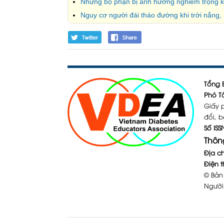
Những bộ phận bị ảnh hưởng nghiêm trọng k
Nguy cơ người đái tháo đường khi trời nắng,
Tổng B
Phó Tổ
Giấy 
đổi, b
Số ISS
Thông
Địa ch
Điện t
© Bản
Người