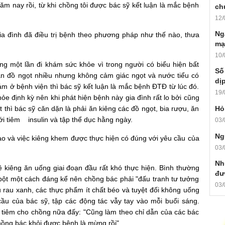
 nay rồi, từ khi chồng tôi được bác sỹ kết luận là mắc bệnh
ch
12/
Ng
ia đình đã điều trị bệnh theo phương pháp như thế nào, thưa
mạ
10/
ng một lần đi khám sức khỏe vì trong người có biểu hiện bất
Số
 ăn đồ ngọt nhiều nhưng không cảm giác ngọt và nước tiểu có
dị
ám ở bệnh viện thì bác sỹ kết luận là mắc bệnh ĐTĐ từ lúc đó.
19/
ỏe định kỳ nên khi phát hiện bệnh này gia đình rất lo bởi cũng
t thì bác sỹ căn dặn là phải ăn kiêng các đồ ngọt, bia rượu, ăn
Hỏ
với tiêm insulin và tập thể dục hằng ngày.
03/
Ng
o và việc kiêng khem được thực hiện có đúng với yêu cầu của
03/
Nh
 kiêng ăn uống giai đoạn đầu rất khó thực hiện. Bình thường
đư
 bột một cách đáng kể nên chồng bác phải "đấu tranh tư tưởng
03/
 rau xanh, các thực phẩm ít chất béo và tuyệt đối không uống
ầu của bác sỹ, tập các động tác vẫy tay vào mỗi buổi sáng.
ể tiêm cho chồng nữa đấy: "Cũng làm theo chỉ dẫn của các bác
hồng bác khỏi được bệnh là mừng rồi".