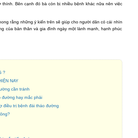
ợ thính. Bên cạnh đó bà còn bị nhiều bệnh khác nữa nên việc
ong rằng những ý kiến trên sẽ giúp cho người dân có cái nhìn
g của bản thân và gia đình ngày một lành mạnh, hạnh phúc
 ?
HIỆN NAY
ường cần tránh
o đường hay mắc phải
ợ điều trị bệnh đái tháo đường
hông?
g