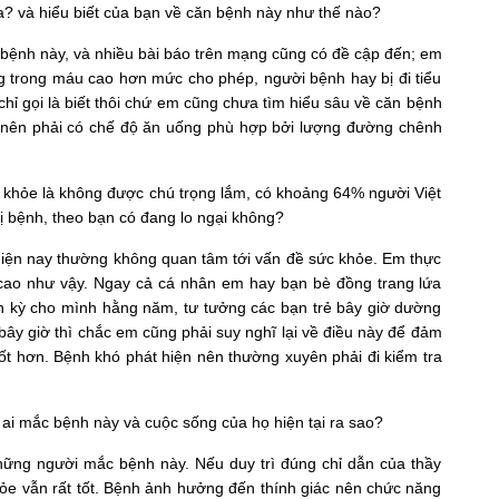
 và hiểu biết của bạn về căn bệnh này như thế nào?
bệnh này, và nhiều bài báo trên mạng cũng có đề cập đến; em
g trong máu cao hơn mức cho phép, người bệnh hay bị đi tiểu
 chỉ gọi là biết thôi chứ em cũng chưa tìm hiểu sâu về căn bệnh
ế nên phải có chế độ ăn uống phù hợp bởi lượng đường chênh
ức khỏe là không được chú trọng lắm, có khoảng 64% người Việt
bệnh, theo bạn có đang lo ngại không?
ẻ hiện nay thường không quan tâm tới vấn đề sức khỏe. Em thực
ệ cao như vậy. Ngay cả cá nhân em hay bạn bè đồng trang lứa
nh kỳ cho mình hằng năm, tư tưởng các bạn trẻ bây giờ dường
bây giờ thì chắc em cũng phải suy nghĩ lại về điều này để đảm
t hơn. Bệnh khó phát hiện nên thường xuyên phải đi kiểm tra
ai mắc bệnh này và cuộc sống của họ hiện tại ra sao?
hững người mắc bệnh này. Nếu duy trì đúng chỉ dẫn của thầy
hỏe vẫn rất tốt. Bệnh ảnh hưởng đến thính giác nên chức năng