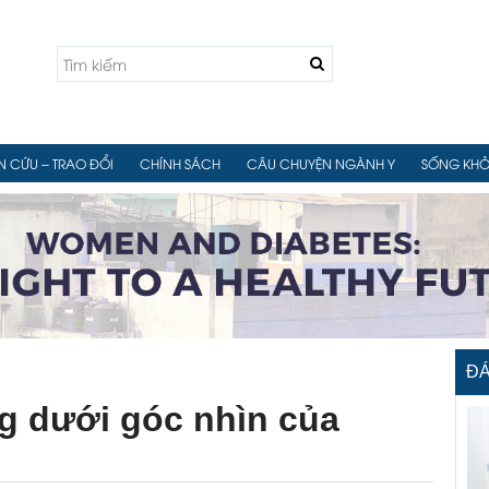

N CỨU – TRAO ĐỔI
CHÍNH SÁCH
CÂU CHUYỆN NGÀNH Y
SỐNG KHỎ
ĐÁ
g dưới góc nhìn của