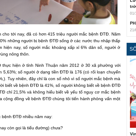
Lư
trở
01/
PH
21/
nh cho tới nay, đã có hơn 415 triệu người mắc bệnh ĐTĐ. Năm
, 80% những người bị bệnh ĐTĐ sống ở các nước thu nhập thấp
am hiện nay, số người mắc khoảng xấp xỉ 6% dân số, người ở
S
vùng nông thôn.
 thực hiện ở tỉnh Ninh Thuận năm 2012 ở 30 xã phường với
m 5,63%; số người ở dạng tiền ĐTĐ là 176 (có rối loạn chuyển
,). Tuy nhiên, đây chỉ là con số nhỏ vì số người mắc bệnh mà
ời biết về bệnh ĐTĐ là 41%, số người không biết về bệnh ĐTĐ
ĐTĐ chỉ 21,5% và không hiểu biết về yếu tố nguy cơ mắc bệnh
a cộng đồng về bệnh ĐTĐ chúng tôi tiến hành phỏng vấn một
c bệnh ĐTĐ nhiều năm nay:
ay còn gọi là tiểu đường) chưa?
Vi