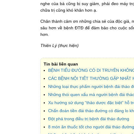
nghe của bà cũng bị suy giảm, phải đeo máy tr
chữa trị cũng khó khăn hơn ạ.
Chân thành cảm ơn những chia sẻ của độc giả, m
sâu hơn về bệnh ĐTĐ để đảm bảo cho cuộc sốn
hơn.
Thiên Lý (thực hiện)
Tin bài liên quan
BỆNH TIỂU ĐƯỜNG CÓ DI TRUYỀN KHÔNG
CÁC BỆNH NỘI TIẾT THƯỜNG GẶP NHẤT 
Những loại thực phẩm người bệnh đái tháo đ
Những thói quen xấu mà người bệnh đái thá
Xu hướng sử dụng “thảo dược đặc biệt” hỗ tr
Chẩn đoán tiền đái tháo đường có đáng lo k
Ðột phá trong điều trị bệnh đái tháo đường
8 món ăn thuốc tốt cho người đái tháo đườn