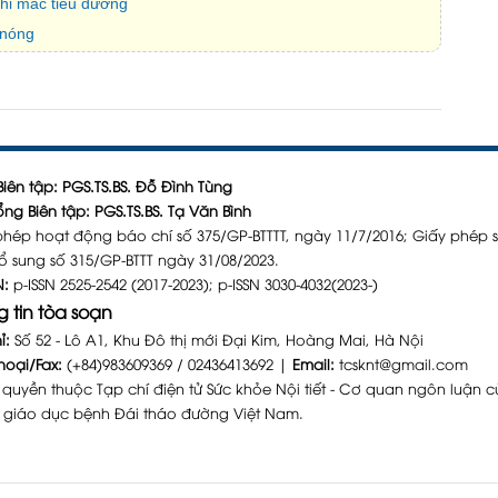
hi mắc tiểu đường
 nóng
iên tập: PGS.TS.BS. Đỗ Đình Tùng
ng Biên tập: PGS.TS.BS. Tạ Văn Bình
phép hoạt động báo chí số 375/GP-BTTTT, ngày 11/7/2016; Giấy phép 
ổ sung số 315/GP-BTTT ngày 31/08/2023.
N:
p-ISSN 2525-2542 (2017-2023); p-ISSN 3030-4032(2023-)
 tin tòa soạn
ỉ:
Số 52 - Lô A1, Khu Đô thị mới Đại Kim, Hoàng Mai, Hà Nội
hoại/Fax:
(+84)983609369 / 02436413692 |
Email:
tcsknt@gmail.com
 quyền thuộc Tạp chí điện tử Sức khỏe Nội tiết - Cơ quan ngôn luận c
 giáo dục bệnh Đái tháo đường Việt Nam.