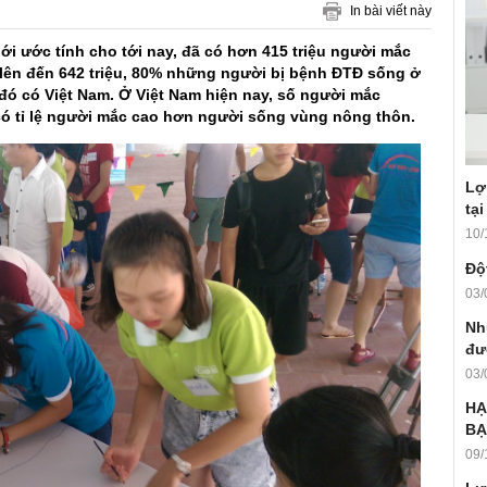
In bài viết này
i ước tính cho tới nay, đã có hơn 415 triệu người mắc
 lên đến 642 triệu, 80% những người bị bệnh ĐTĐ sống ở
 đó có Việt Nam. Ở Việt Nam hiện nay, số người mắc
có tỉ lệ người mắc cao hơn người sống vùng nông thôn.
Lợ
tại
10/
Ðộ
03/
Nh
đư
03/
HẠ
BẠ
09/