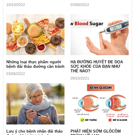
10/10/2022
03/08/2022
Những loại thực phẩm người
HẠ ĐƯỜNG HUYẾT ĐE DỌA
bệnh đái tháo đường cần tránh
SỨC KHỎE CỦA BẠN NHƯ
THẾ NÀO?
03/08/2022
09/10/2021
Lưu ý cho bệnh nhân đái tháo
PHÁT HIỆN SỚM GLÔCÔM