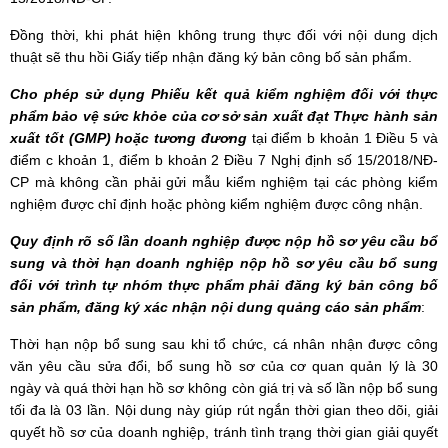
Đồng thời, khi phát hiện không trung thực đối với nội dung dịch
thuật sẽ thu hồi Giấy tiếp nhận đăng ký bản công bố sản phẩm.
Cho phép sử dụng Phiếu kết quả kiểm nghiệm đối với thực
phẩm bảo vệ sức khỏe của cơ sở sản xuất đạt Thực hành sản
xuất tốt (GMP) hoặc tương đương
tại điểm b khoản 1 Điều 5 và
điểm c khoản 1, điểm b khoản 2 Điều 7 Nghị định số 15/2018/NĐ-
CP mà không cần phải gửi mẫu kiểm nghiệm tại các phòng kiểm
nghiệm được chỉ định hoặc phòng kiểm nghiệm được công nhận.
Quy định rõ số lần doanh nghiệp được nộp hồ sơ yêu cầu bổ
sung và thời hạn doanh nghiệp nộp hồ sơ yêu cầu bổ sung
đối với trình tự nhóm thực phẩm phải đăng ký bản công bố
sản phẩm, đăng ký xác nhận nội dung quảng cáo sản phẩm
:
Thời hạn nộp bổ sung sau khi tổ chức, cá nhân nhận được công
văn yêu cầu sửa đổi, bổ sung hồ sơ của cơ quan quản lý là 30
ngày và quá thời hạn hồ sơ không còn giá trị và số lần nộp bổ sung
tối đa là 03 lần. Nội dung này giúp rút ngắn thời gian theo dõi, giải
quyết hồ sơ của doanh nghiệp, tránh tình trạng thời gian giải quyết