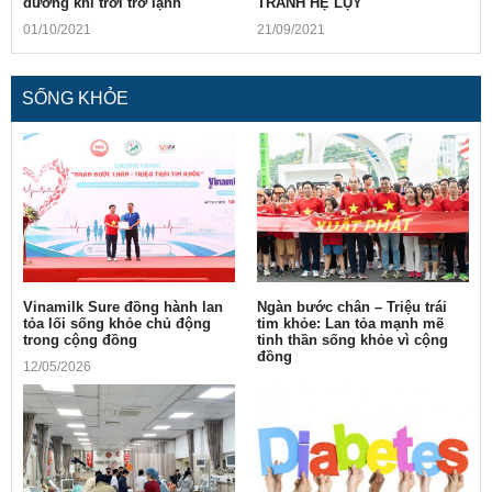
đường khi trời trở lạnh
TRÁNH HỆ LỤY
01/10/2021
21/09/2021
SỐNG KHỎE
Vinamilk Sure đồng hành lan
Ngàn bước chân – Triệu trái
tỏa lối sống khỏe chủ động
tim khỏe: Lan tỏa mạnh mẽ
trong cộng đồng
tinh thần sống khỏe vì cộng
đồng
12/05/2026
10/05/2026