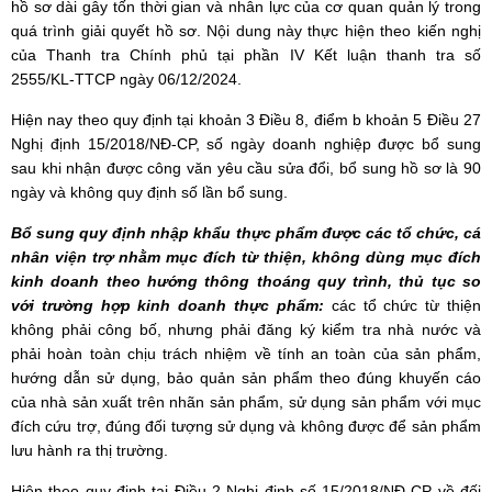
hồ sơ dài gây tốn thời gian và nhân lực của cơ quan quản lý trong
quá trình giải quyết hồ sơ. Nội dung này thực hiện theo kiến nghị
của Thanh tra Chính phủ tại phần IV Kết luận thanh tra số
2555/KL-TTCP ngày 06/12/2024.
Hiện nay theo quy định tại khoản 3 Điều 8, điểm b khoản 5 Điều 27
Nghị định 15/2018/NĐ-CP, số ngày doanh nghiệp được bổ sung
sau khi nhận được công văn yêu cầu sửa đổi, bổ sung hồ sơ là 90
ngày và không quy định số lần bổ sung.
Bổ sung quy định nhập khẩu thực phẩm được các tổ chức, cá
nhân viện trợ nhằm mục đích từ thiện, không dùng mục đích
kinh doanh theo hướng thông thoáng quy trình, thủ tục so
với trường hợp kinh doanh thực phẩm:
các tổ chức từ thiện
không phải công bố, nhưng phải đăng ký kiểm tra nhà nước và
phải hoàn toàn chịu trách nhiệm về tính an toàn của sản phẩm,
hướng dẫn sử dụng, bảo quản sản phẩm theo đúng khuyến cáo
của nhà sản xuất trên nhãn sản phẩm, sử dụng sản phẩm với mục
đích cứu trợ, đúng đối tượng sử dụng và không được để sản phẩm
lưu hành ra thị trường.
Hiện theo quy định tại Điều 2 Nghị định số 15/2018/NĐ-CP về đối