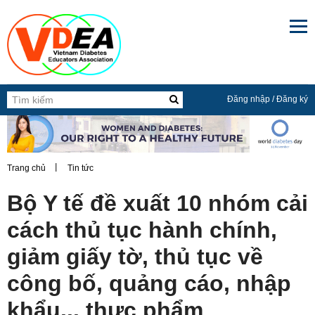

Đăng nhập
/
Đăng ký
Trang chủ
Tin tức
Bộ Y tế đề xuất 10 nhóm cải
cách thủ tục hành chính,
giảm giấy tờ, thủ tục về
công bố, quảng cáo, nhập
khẩu... thực phẩm