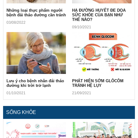
Những loại thực phẩm người
HẠ ĐƯỜNG HUYẾT ĐE DỌA
bệnh đái tháo đường cần tránh
SỨC KHỎE CỦA BẠN NHƯ
THẾ NÀO?
03/08/2022
09/10/2021
Lưu ý cho bệnh nhân đái tháo
PHÁT HIỆN SỚM GLÔCÔM
đường khi trời trở lạnh
TRÁNH HỆ LỤY
01/10/2021
21/09/2021
SỐNG KHỎE