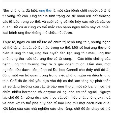
Như chúng ta đã biết,
ung thư
là một căn bệnh chết người có tỷ lệ
tử vong rất cao. Ung thư là tình trạng có sự nhân lên bất thường
các tế bào trong cơ thể, và cuối cùng sẽ tiêu hủy các mô và các cơ
quan. Bất cứ ai cũng có thể mắc căn bệnh nguy hiểm này và nhiều
loại bệnh ung thư không thể chữa hết được.
Thực tế, ngay cả khi nỗ lực để chữa trị bệnh ung thư, nhưng bệnh
có thể tái phát bất cứ lúc nào trong cơ thể. Một số loại ung thư phổ
biến là ung thư vú, ung thư tuyến tiền liệt, ung thư máu, ung thư
phổi, ung thư ruột kết, ung thư cổ tử cung, ... Các triệu chứng của
bệnh ung thư thường xảy ra ở giai đoạn muộn. Gần đây, một
nghiên cứu được tiến hành tại Đại học Cornell cho thấy chế độ ăn
đóng một vai trò quan trọng trong việc phòng ngừa và điều trị ung
thư. Chế độ ăn chủ yếu dựa vào thịt có thể làm tăng sự phát triển
và sự tăng trưởng của các tế bào ung thư vì một số loại thịt có thể
chứa nhiều hormone và enzyme có hại cho cơ thể người. Ngược
lại, chế độ ăn uống dựa vào thực vật có nhiều chất chống oxy hoá
và chất xơ có thể phá huỷ các tế bào ung thư một cách hiệu quả.
Kết luận của các nhà nghiên cứu cho rằng, chế độ ăn chay có thể