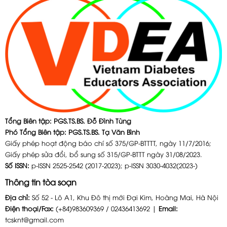
Tổng Biên tập: PGS.TS.BS. Đỗ Đình Tùng
Phó Tổng Biên tập: PGS.TS.BS. Tạ Văn Bình
Giấy phép hoạt động báo chí số 375/GP-BTTTT, ngày 11/7/2016;
Giấy phép sửa đổi, bổ sung số 315/GP-BTTT ngày 31/08/2023.
Số ISSN:
p-ISSN 2525-2542 (2017-2023); p-ISSN 3030-4032(2023-)
Thông tin tòa soạn
Địa chỉ:
Số 52 - Lô A1, Khu Đô thị mới Đại Kim, Hoàng Mai, Hà Nội
Điện thoại/Fax:
(+84)983609369 / 02436413692 |
Email:
tcsknt@gmail.com