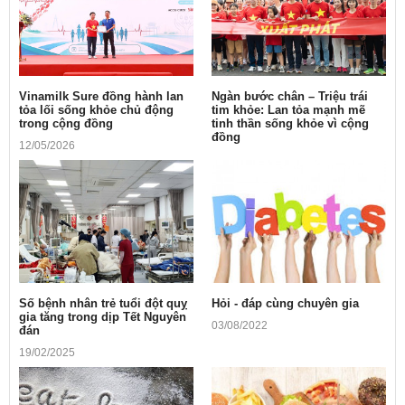
Vinamilk Sure đồng hành lan
Ngàn bước chân – Triệu trái
tỏa lối sống khỏe chủ động
tim khỏe: Lan tỏa mạnh mẽ
trong cộng đồng
tinh thần sống khỏe vì cộng
đồng
12/05/2026
10/05/2026
Số bệnh nhân trẻ tuổi đột quỵ
Hỏi - đáp cùng chuyên gia
gia tăng trong dịp Tết Nguyên
03/08/2022
đán
19/02/2025