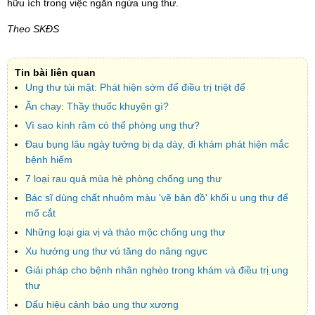
hữu ích trong việc ngăn ngừa ung thư.
Theo SKĐS
Tin bài liên quan
Ung thư túi mật: Phát hiện sớm để điều trị triệt để
Ăn chay: Thầy thuốc khuyên gì?
Vì sao kính râm có thể phòng ung thư?
Đau bụng lâu ngày tưởng bị dạ dày, đi khám phát hiện mắc
bệnh hiếm
7 loại rau quả mùa hè phòng chống ung thư
Bác sĩ dùng chất nhuộm màu 'vẽ bản đồ' khối u ung thư để
mổ cắt
Những loại gia vị và thảo mộc chống ung thư
Xu hướng ung thư vú tăng do nâng ngực
Giải pháp cho bệnh nhân nghèo trong khám và điều trị ung
thư
Dấu hiệu cảnh báo ung thư xương