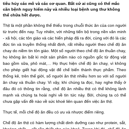
tiêu hủy các mô và các cơ quan. Bất cứ ai cũng có thể mắc
căn bệnh nguy hiểm này và nhiều loại bệnh ung thư không
thể chữa hết được.
Thịt là một phần không thể thiếu trong chuỗi thức ăn của con người
từ trước đến nay. Tuy nhiên, với những tiến bộ trong nền văn minh
- xã hội, các tôn giáo và các hiến pháp đã ra đời, cùng với đó là các
đức tin và truyền thống nhất định, rất nhiều người theo chế độ ăn
chay do niềm tin tôn giáo. Một số người theo chế độ ăn thuần chay,
họ không ăn bất kì một sản phẩm nào có nguồn gốc từ động vật
bao gồm sữa, phô mát,… Họ thực hiện chế độ ăn chay, vì không
cho phép giết hại động vật để chế biến thành thực phẩm. Theo
thống kê, trên thế giới, số người ăn thịt nhiều hơn so với số người
ăn chay và thuần chay. Vì vậy, khi chúng ta đọc, hay nghe thấy ở
đâu đó có thông tin rằng, chế độ ăn nhiều thịt có thể không lành
mạnh và chúng ta hoài nghi về tin tức này. Bởi, chúng ta có thể
chưa gặp vấn đề nào về sức khoẻ liên quan đến việc ăn thịt.
Thực tế, mỗi chế độ ăn đều có ưu và nhược điểm riêng.
Chế độ ăn thịt có hàm lượng chất dinh dưỡng cao như protein, sắt,