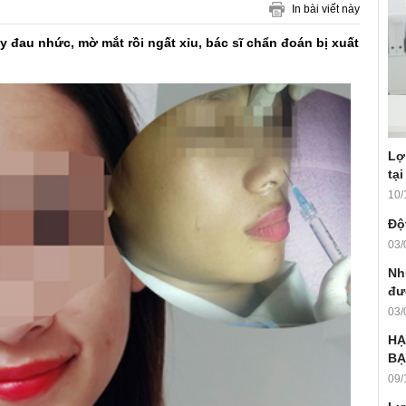
In bài viết này
y đau nhức, mờ mắt rồi ngất xỉu, bác sĩ chẩn đoán bị xuất
Lợ
tại
10/
Ðộ
03/
Nh
đư
03/
HẠ
BẠ
09/