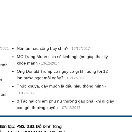
Nên ăn hàu sống hay chín?
7/2021
- 16/12/2017
MC Trang Moon chia sẻ kinh nghiệm giúp thai kỳ
khỏe mạnh
- 13/12/2017
trình
Ông Donald Trump có nguy cơ gì khi uống tới 12
lon nước ngọt mỗi ngày?
- 13/12/2017
n
Thức khuya, dậy muộn là dấu hiệu thông minh
-
11/12/2017
tính
8 Tác hại chị em phụ nữ thường gặp phải khi đi giầy
cao gót thường xuyên.
- 07/12/2017
iên tập: PGS.TS.BS. Đỗ Đình Tùng