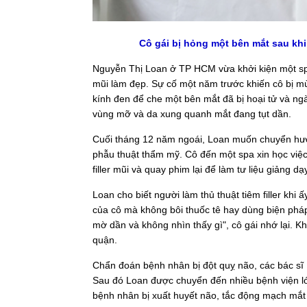
Cô gái bị hỏng một bên mắt sau khi 
Nguyễn Thị Loan ở TP HCM vừa khởi kiện một spa 
mũi làm đẹp. Sự cố một năm trước khiến cô bị mù
kính đen để che một bên mắt đã bị hoại tử và ngà
vùng mỡ và da xung quanh mắt đang tụt dần.
Cuối tháng 12 năm ngoái, Loan muốn chuyển hướn
phẫu thuật thẩm mỹ. Cô đến một spa xin học việc
filler mũi và quay phim lại để làm tư liệu giảng dạy
Loan cho biết người làm thủ thuật tiêm filler kh
của cô mà không bôi thuốc tê hay dùng biện pháp
mờ dần và không nhìn thấy gì", cô gái nhớ lại. K
quận.
Chẩn đoán bệnh nhân bị đột quỵ não, các bác sĩ B
Sau đó Loan được chuyển đến nhiều bệnh viện l
bệnh nhân bị xuất huyết não, tắc động mạch mắt t