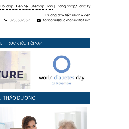
Hỏi đáp
Liên hệ
Sitemap
RSS
|
Đăng nhập
/
Đăng ký
Đường dây tiếp nhận ý kiến
0983609369
toasoan@suckhoenoitiet.net


E
SỨC KHỎE THỜI NAY
I THÁO ĐƯỜNG