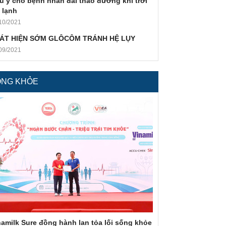
u ý cho bệnh nhân đái tháo đường khi trời
 lạnh
10/2021
ÁT HIỆN SỚM GLÔCÔM TRÁNH HỆ LỤY
09/2021
ỐNG KHỎE
namilk Sure đồng hành lan tỏa lối sống khỏe