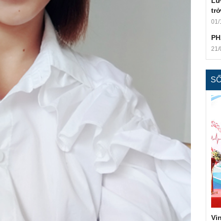
Lư
trở
01/
PH
21/
S
Vi