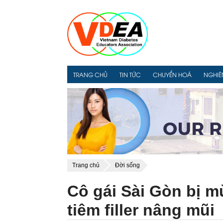
TRANG CHỦ
TIN TỨC
CHUYỂN HOÁ
NGHIÊ
Trang chủ
Đời sống
Cô gái Sài Gòn bị m
tiêm filler nâng mũi