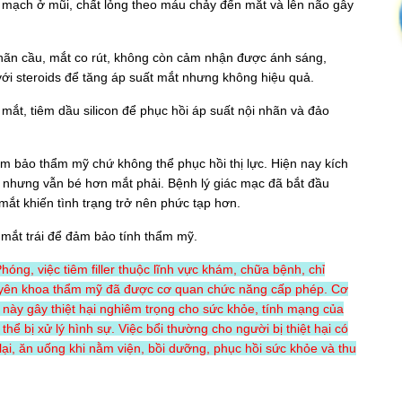
g mạch ở mũi, chất lỏng theo máu chảy đến mắt và lên não gây
hãn cầu, mắt co rút, không còn cảm nhận được ánh sáng,
với steroids để tăng áp suất mắt nhưng không hiệu quả.
 mắt, tiêm dầu silicon để phục hồi áp suất nội nhãn và đảo
đảm bảo thẩm mỹ chứ không thể phục hồi thị lực. Hiện nay kích
 nhưng vẫn bé hơn mắt phải. Bệnh lý giác mạc đã bắt đầu
mắt khiến tình trạng trở nên phức tạp hơn.
 mắt trái để đảm bảo tính thẩm mỹ.
óng, việc tiêm filler thuộc lĩnh vực khám, chữa bệnh, chỉ
uyên khoa thẩm mỹ đã được cơ quan chức năng cấp phép. Cơ
 này gây thiệt hại nghiêm trọng cho sức khỏe, tính mạng của
hể bị xử lý hình sự. Việc bổi thường cho người bị thiệt hại có
ại, ăn uống khi nằm viện, bồi dưỡng, phục hồi sức khỏe và thu