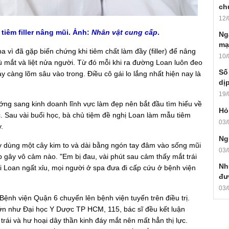
ch
12/
tiêm filler nâng mũi. Ảnh:
Nhân vật cung cấp
.
Ng
mạ
vì đã gặp biến chứng khi tiêm chất làm đầy (filler) để nâng
10/
 mắt và liệt nửa người. Từ đó mỗi khi ra đường Loan luôn đeo
Số
y càng lõm sâu vào trong. Điều cô gái lo lắng nhất hiện nay là
dị
19/
g sang kinh doanh lĩnh vực làm đẹp nên bắt đầu tìm hiểu về
Hỏ
. Sau vài buổi học, bà chủ tiệm đề nghị Loan làm mẫu tiêm
03/
.
Ng
i ấy dùng một cây kim to và dài bằng ngón tay đâm vào sống mũi
03/
 gây vô cảm nào. "Em bị đau, vài phút sau cảm thấy mắt trái
Nh
hi Loan ngất xỉu, mọi người ở spa đưa đi cấp cứu ở bệnh viện
đư
03/
ệnh viện Quận 6 chuyển lên bệnh viện tuyến trên điều trị.
ớn như Đại học Y Dược TP HCM, 115, bác sĩ đều kết luận
rái và hư hoại dây thần kinh đáy mắt nên mất hẳn thị lực.