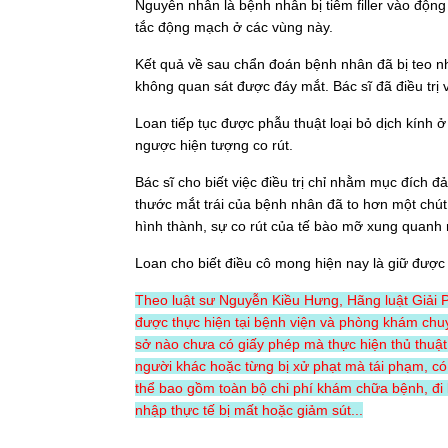
Nguyên nhân là bệnh nhân bị tiêm filler vào độn
tắc động mạch ở các vùng này.
Kết quả về sau chẩn đoán bệnh nhân đã bị teo n
không quan sát được đáy mắt. Bác sĩ đã điều trị 
Loan tiếp tục được phẫu thuật loại bỏ dịch kính ở
ngược hiện tượng co rút.
Bác sĩ cho biết việc điều trị chỉ nhằm mục đích 
thước mắt trái của bệnh nhân đã to hơn một chút
hình thành, sự co rút của tế bào mỡ xung quanh 
Loan cho biết điều cô mong hiện nay là giữ được
Theo luật sư Nguyễn Kiều Hưng, Hãng luật Giải Ph
được thực hiện tại bệnh viện và phòng khám ch
sở nào chưa có giấy phép mà thực hiện thủ thuật
người khác hoặc từng bị xử phạt mà tái phạm, có t
thể bao gồm toàn bộ chi phí khám chữa bệnh, đi l
nhập thực tế bị mất hoặc giảm sút...