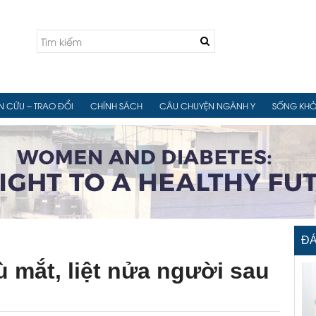

N CỨU – TRAO ĐỔI
CHÍNH SÁCH
CÂU CHUYỆN NGÀNH Y
SỐNG KHỎ
ĐÁ
ù mắt, liệt nửa người sau