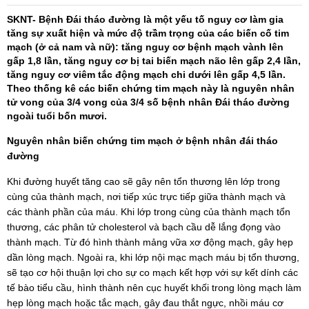
SKNT- Bệnh Đái tháo đường là một yếu tố nguy cơ làm gia
tăng sự xuất hiện và mức độ trầm trọng của các biến cố tim
mạch (ở cả nam và nữ): tăng nguy cơ bệnh mạch vành lên
gấp 1,8 lần, tăng nguy cơ bị tai biến mạch não lên gấp 2,4 lần,
tăng nguy cơ viêm tắc động mạch chi dưới lên gấp 4,5 lần.
Theo thống kê các biến chứng tim mạch này là nguyên nhân
tử vong của 3/4 vong của 3/4 số bệnh nhân Đái tháo đường
ngoài tuổi bốn mươi.
Nguyên nhân biến chứng tim mạch ở bệnh nhân đái tháo
đường
Khi đường huyết tăng cao sẽ gây nên tổn thương lên lớp trong
cùng của thành mạch, nơi tiếp xúc trực tiếp giữa thành mạch và
các thành phần của máu. Khi lớp trong cùng của thành mạch tổn
thương, các phân tử cholesterol và bạch cầu dễ lắng đọng vào
thành mạch. Từ đó hình thành mảng vữa xơ động mạch, gây hẹp
dần lòng mạch. Ngoài ra, khi lớp nội mạc mạch máu bị tổn thương,
sẽ tạo cơ hội thuận lợi cho sự co mạch kết hợp với sự kết dính các
tế bào tiểu cầu, hình thành nên cục huyết khối trong lòng mạch làm
hẹp lòng mạch hoặc tắc mạch, gây đau thắt ngực, nhồi máu cơ