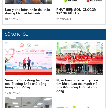
Lưu ý cho bệnh nhân đái tháo
PHÁT HIỆN SỚM GLÔCÔM
đường khi trời trở lạnh
TRÁNH HỆ LỤY
01/10/2021
21/09/2021
SỐNG KHỎE
Vinamilk Sure đồng hành lan
Ngàn bước chân – Triệu trái
tỏa lối sống khỏe chủ động
tim khỏe: Lan tỏa mạnh mẽ
trong cộng đồng
tinh thần sống khỏe vì cộng
đồng
12/05/2026
10/05/2026