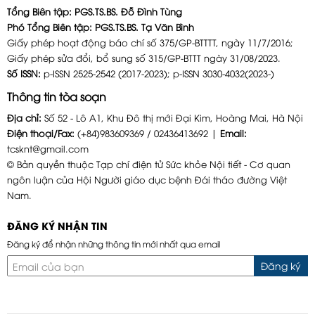
Tổng Biên tập: PGS.TS.BS. Đỗ Đình Tùng
Phó Tổng Biên tập: PGS.TS.BS. Tạ Văn Bình
Giấy phép hoạt động báo chí số 375/GP-BTTTT, ngày 11/7/2016;
Giấy phép sửa đổi, bổ sung số 315/GP-BTTT ngày 31/08/2023.
Số ISSN:
p-ISSN 2525-2542 (2017-2023); p-ISSN 3030-4032(2023-)
Thông tin tòa soạn
Địa chỉ:
Số 52 - Lô A1, Khu Đô thị mới Đại Kim, Hoàng Mai, Hà Nội
Điện thoại/Fax:
(+84)983609369 / 02436413692 |
Email:
tcsknt@gmail.com
© Bản quyền thuộc Tạp chí điện tử Sức khỏe Nội tiết - Cơ quan
ngôn luận của Hội Người giáo dục bệnh Đái tháo đường Việt
Nam.
ĐĂNG KÝ NHẬN TIN
Đăng ký để nhận những thông tin mới nhất qua email
Đăng ký